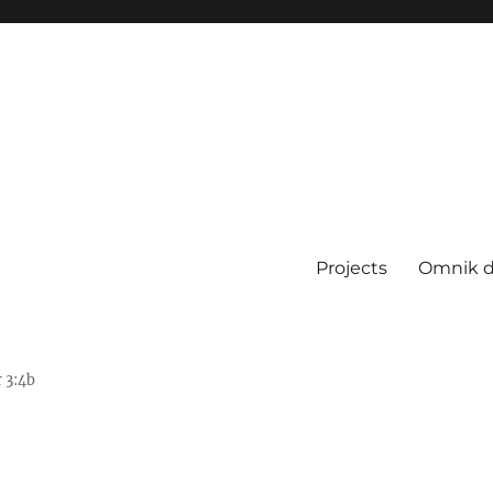
Projects
Omnik d
r 3:4b