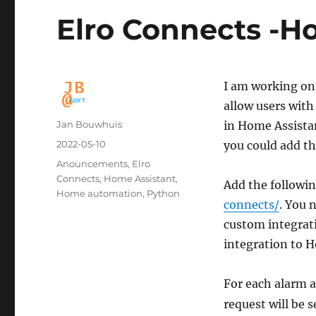
Elro Connects -H
I am working on 
allow users with
Author
Jan Bouwhuis
in Home Assistan
Posted
2022-05-10
you could add th
on
Categories
Anouncements
,
Elro
Connects
,
Home Assistant
,
Add the followi
Home automation
,
Python
connects/
. You 
custom integrati
integration to 
For each alarm 
request will be s