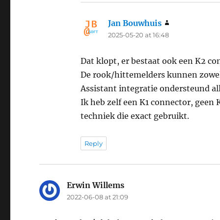
Jan Bouwhuis
says:
2025-05-20 at 16:48
Dat klopt, er bestaat ook een K2 c
De rook/hittemelders kunnen zowel
Assistant integratie ondersteund al
Ik heb zelf een K1 connector, geen
techniek die exact gebruikt.
Reply
Erwin Willems
says:
2022-06-08 at 21:09