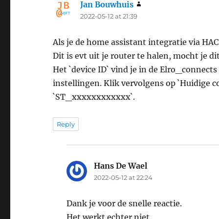
Jan Bouwhuis
says:
2022-05-12 at 21:39
Als je de home assistant integratie via HAC
Dit is evt uit je router te halen, mocht je di
Het `device ID` vind je in de Elro_connect
instellingen. Klik vervolgens op `Huidige c
`ST_xxxxxxxxxxxx`.
Reply
Hans De Wael
says:
2022-05-12 at 22:24
Dank je voor de snelle reactie.
Het werkt echter niet.