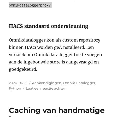
omnikdataloggerproxy
HACS standaard ondersteuning
Omnikdatalogger kon als custom repository
binnen HACS worden geÃ¯nstalleerd. Een
verzoek om Omnik data logger toe te voegen
aan de ingebouwde store is aangevraagd en
goedgekeurd.
Geplaatst
Categorieën
2020-06-21
Aankondigingen
,
Omnik Datalogger
,
op
op
Python
Laat een reactie achter
Omnik
data
logger
Caching van handmatige
news
update