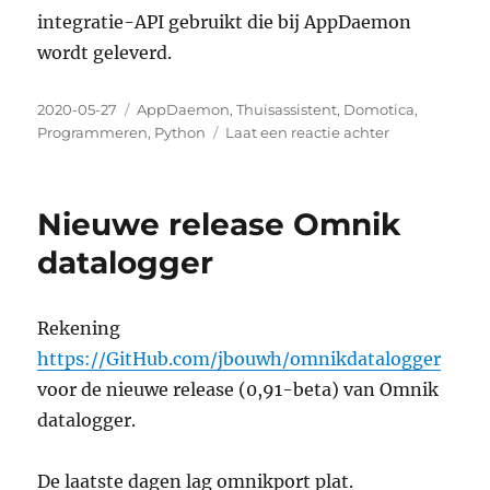
integratie-API gebruikt die bij AppDaemon
wordt geleverd.
Geplaatst
Categorieën
2020-05-27
AppDaemon
,
Thuisassistent
,
Domotica
,
op
op
Programmeren
,
Python
Laat een reactie achter
Caching
of
manual
Nieuwe release Omnik
inputs
for
datalogger
Home
Assistant
Rekening
https://GitHub.com/jbouwh/omnikdatalogger
voor de nieuwe release (0,91-beta) van Omnik
datalogger.
De laatste dagen lag omnikport plat.