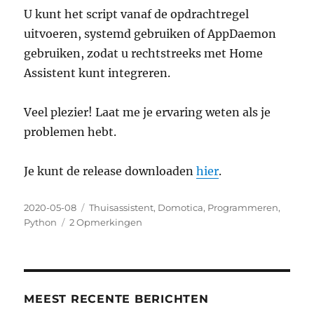
U kunt het script vanaf de opdrachtregel
uitvoeren, systemd gebruiken of AppDaemon
gebruiken, zodat u rechtstreeks met Home
Assistent kunt integreren.
Veel plezier! Laat me je ervaring weten als je
problemen hebt.
Je kunt de release downloaden
hier
.
Geplaatst
Categorieën
2020-05-08
Thuisassistent
,
Domotica
,
Programmeren
,
op
over
Python
2 Opmerkingen
Thirst
(pre)
release
for
the
MEEST RECENTE BERICHTEN
omnik