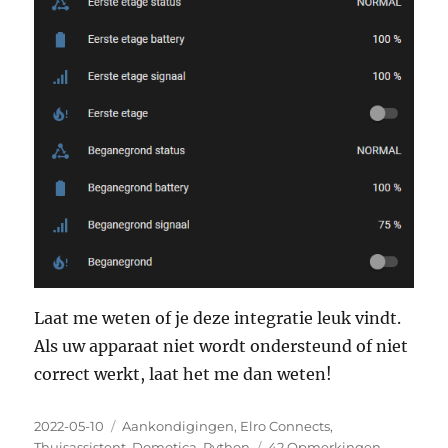
Laat me weten of je deze integratie leuk vindt.
Als uw apparaat niet wordt ondersteund of niet
correct werkt, laat het me dan weten!
Geplaatst
Categorieën
2022-05-10
Aankondigingen
,
Elro Connects
,
op
over
Thuisassistent
,
Domotica
,
Python
42 Opmerkingen