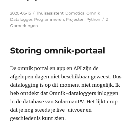
Geplaatst
Categorieën
2020-05-15
Thuisassistent
,
Domotica
,
Omnik
op
Datalogger
,
Programmeren
,
Projecten
,
Python
2
over
Opmerkingen
New
release
Omnik
Storing omnik-portaal
datalogger
De omnik portal en app en API zijn de
afgelopen dagen niet beschikbaar geweest. Dus
datalogging is op dit moment niet mogelijk. Ik
heb ontdekt dat Omnik-dataloggers inloggen
in de database van SolarmanPV. Het lijkt erop
dat je nog steeds je live-uitvoer en
geschiedenis kunt zien.