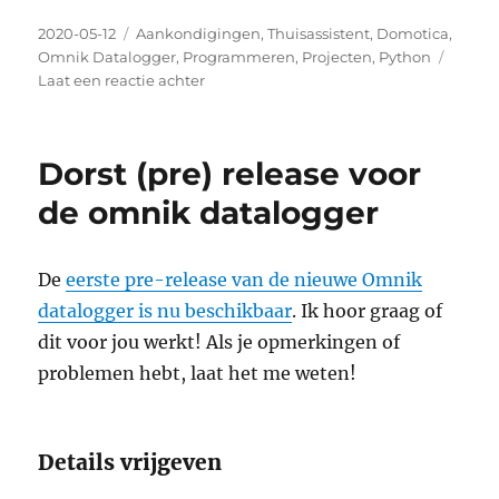
Geplaatst
Categorieën
2020-05-12
Aankondigingen
,
Thuisassistent
,
Domotica
,
op
Omnik Datalogger
,
Programmeren
,
Projecten
,
Python
op
Laat een reactie achter
Outage
omnik
portal
Dorst (pre) release voor
de omnik datalogger
De
eerste pre-release van de nieuwe Omnik
datalogger is nu beschikbaar
. Ik hoor graag of
dit voor jou werkt! Als je opmerkingen of
problemen hebt, laat het me weten!
Details vrijgeven