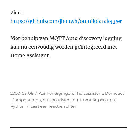
Zien:
https://github.com/jbouwh/omnikdatalogger
Met behulp van MQTT Auto discovery logging
kan nu eenvoudig worden geïntegreerd met
Home Assistant.
Geplaatst
Categorieën
2020-05-06
Aankondigingen
,
Thuisassistent
,
Domotica
op
Labels
appdaemon
,
huishoudster
,
mqtt
,
omnik
,
pvoutput
,
op
Python
Laat een reactie achter
omnik-
data-
logger