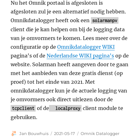
Nu het Omnik portaal is afgesloten is
afgesloten zul je een alternatief nodig hebben.
Omnikdatalogger heeft ook een
solarmanpv
client die je kan helpen om bij de logging data
van je omvormers te komen. Lees meer over de
configuratie op de
Omnikdatalogger WIKI
pagina's of de
Nederlandse WIKI pagina's
op de
website. Solarman heeft aangeven door te gaan
met het aanbieden van deze gratis dienst (op
proef) tot het einde van 2021. Met
omnikdatalogger kun je de actuele logging van
je omvormers ook direct uitlezen door de
of de
client module te
tcpclient
localproxy
gebruiken.
Auteur
Geplaatst
Categorieën
Jan Bouwhuis
2021-05-17
Omnik Datalogger
op