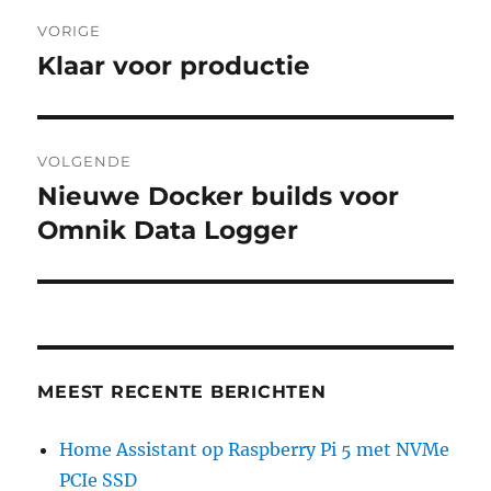
Berichtnavigatie
VORIGE
Klaar voor productie
Vorig
bericht:
VOLGENDE
Nieuwe Docker builds voor
Volgend
bericht:
Omnik Data Logger
MEEST RECENTE BERICHTEN
Home Assistant op Raspberry Pi 5 met NVMe
PCIe SSD