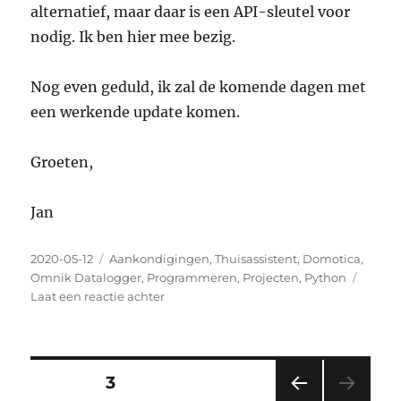
alternatief, maar daar is een API-sleutel voor
nodig. Ik ben hier mee bezig.
Nog even geduld, ik zal de komende dagen met
een werkende update komen.
Groeten,
Jan
Geplaatst
Categorieën
2020-05-12
Aankondigingen
,
Thuisassistent
,
Domotica
,
op
Omnik Datalogger
,
Programmeren
,
Projecten
,
Python
op
Laat een reactie achter
Outage
omnik
portal
Berichten
PAGINA
3